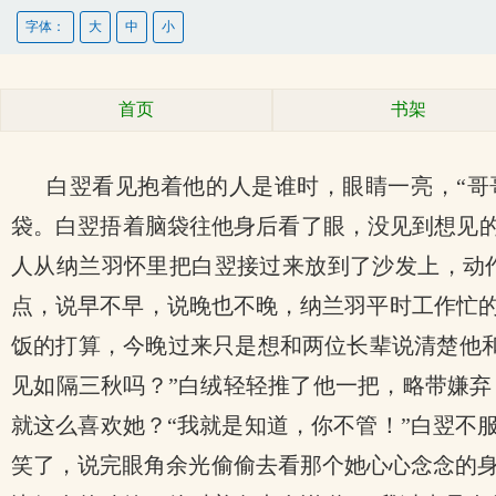
字体：
大
中
小
首页
书架
白翌看见抱着他的人是谁时，眼睛一亮，“哥
袋。白翌捂着脑袋往他身后看了眼，没见到想见的
人从纳兰羽怀里把白翌接过来放到了沙发上，动
点，说早不早，说晚也不晚，纳兰羽平时工作忙的
饭的打算，今晚过来只是想和两位长辈说清楚他
见如隔三秋吗？”白绒轻轻推了他一把，略带嫌弃
就这么喜欢她？“我就是知道，你不管！”白翌不
笑了，说完眼角余光偷偷去看那个她心心念念的