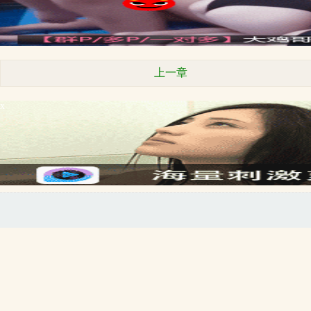
上一章
x