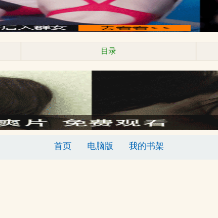
目录
首页
电脑版
我的书架