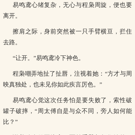
易鸣鸢心绪复杂，无心与程枭周旋，便也要
离开。
擦肩之际，身前突然被一只手臂横亘，拦住
去路。
“让开。”易鸣鸢冷下神色。
程枭嘲弄地扯了扯唇，注视着她：“方才与周
映真独处，也未见你如此疾言厉色。”
易鸣鸢心觉这次任务怕是要失败了，索性破
罐子破摔，“周太傅自是与众不同，旁人如何能
比？”