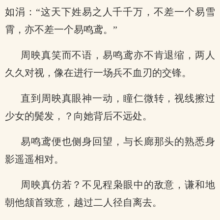
如涓：“这天下姓易之人千千万，不差一个易雪
霄，亦不差一个易鸣鸢。”
周映真笑而不语，易鸣鸢亦不肯退缩，两人
久久对视，像在进行一场兵不血刃的交锋。
直到周映真眼神一动，瞳仁微转，视线擦过
少女的鬓发，？向她背后不远处。
易鸣鸢便也侧身回望，与长廊那头的熟悉身
影遥遥相对。
周映真仿若？不见程枭眼中的敌意，谦和地
朝他颔首致意，越过二人径自离去。