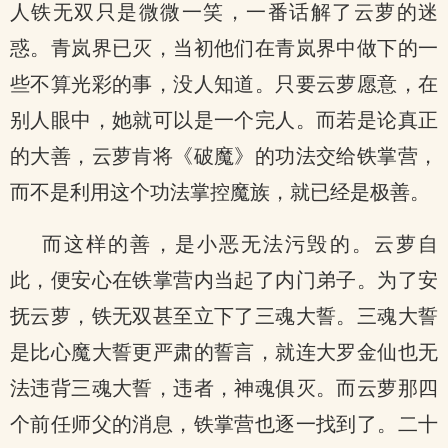
人铁无双只是微微一笑，一番话解了云萝的迷
惑。青岚界已灭，当初他们在青岚界中做下的一
些不算光彩的事，没人知道。只要云萝愿意，在
别人眼中，她就可以是一个完人。而若是论真正
的大善，云萝肯将《破魔》的功法交给铁掌营，
而不是利用这个功法掌控魔族，就已经是极善。
而这样的善，是小恶无法污毁的。云萝自
此，便安心在铁掌营内当起了内门弟子。为了安
抚云萝，铁无双甚至立下了三魂大誓。三魂大誓
是比心魔大誓更严肃的誓言，就连大罗金仙也无
法违背三魂大誓，违者，神魂俱灭。而云萝那四
个前任师父的消息，铁掌营也逐一找到了。二十