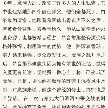
多年，魔族大乱，改变了许多人的人生轨迹，其
中也包括她那四个前任师父。他们全都死了。白
洛最为凄惨，他跟着希音逃出青岚界不久之后，
就被希音背叛，被希音所杀，他从白家偷走的那
些资源，也都被希音霸占，希音靠那些资源变得
格外强悍，利用重生的优势，他一路滚着雪球，
实力越来越强，徒众愈发壮大。魔族之乱开启之
后，希音那邪修魔头因为拥有前世的记忆，觉得
入魔更有前途，便耗费一番心血，将自己变成了
魔族。只是，哪怕他在魔族的阵营里混得风生水
起，对魔族来说，他这个曾经的修士，终究也是
个异族。在一次与第九大门派河神宗交战的时
候，魔族抛弃了希音，故意用希音的死来拖住敌