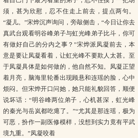
着自己门下最为看重的弟子，忍不住摸了一把胡
须，甚为欣慰，忍不住走上前去，提点两句。
“凝儿。”宋烨沉声询问，旁敲侧击，“今日让你去
真武台观看明谷峰弟子与虹光峰弟子比斗，你可
有做好自己的分内之事？”宋烨派凤凝前去，本
意是要让凤凝看着，让虹光峰不要欺人太甚。至
于凤凝具体是如何做的，他自然不知。凤凝正望
着月亮，脑海里轮番出现顾悬和连瑶的脸，心中
烦闷。但宋烨开口问她，她只能礼貌回答，顺便
说坏话：“明谷峰两位弟子，心机甚深，虹光峰
的秦光与岳岚都吃瘪了。”“尤其是那连瑶，极为
可恶，扮作一副医修模样，没想到实力竟有平武
境九重。”凤凝咬着