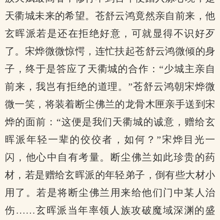
天衢城未来的希望。苍舒云鸿竟然亲自前来，他
玄晖派若是还在拒绝好意，可就显得不识好歹
了。宋烨微微惊愕，连忙扶起苍舒云鸿微倾的身
子，终于是答应了天衢城的合作：“少城主亲自
前来，我岂有拒绝的道理。”苍舒云鸿朝宋烨微
微一笑，将装着断尘佛兰的龙骨木匣亲手送到宋
烨的面前：“这便是我们天衢城的诚意，赠给玄
晖派年轻一辈的佼佼者，如何？”宋烨目光一
闪，他心中自有考量。断尘佛兰如此珍贵的药
材，若是赠给玄晖派的年轻弟子，倒有些大材小
用了。若是将断尘佛兰用来给他们门中某人治
伤……玄晖派当年率领人族攻破魔域深渊的盛