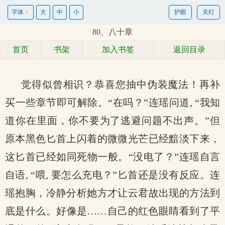
字体：
大
中
小
护眼
关灯
80、八十章
首页
书架
加入书签
返回目录
觉得似曾相识？恭喜您抽中伪装魔法！再补
买一些章节即可解除。“在吗？”连瑶问道, “我知
道你在里面，你不要为了逃避问题不出声。”但
原本黑色匕首上闪着的微微光芒已经黯淡下来，
这匕首已经如同死物一般。“没电了？”连瑶自言
自语, “喂, 要怎么充电？”匕首还是没有反应。连
瑶抱胸，冷静分析她方才让云君故出现的方法到
底是什么。好像是……自己的红色眼睛看到了平