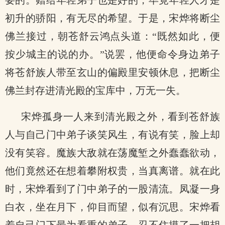
要的。赠给年轻弟子也是好的，毕竟年轻人才是
初升的骄阳，有无尽的希望。于是，宋烨将断尘
佛兰接过，朝苍舒云鸿点头道：“既然如此，便
按少城主的说的办。”说罢，他便命令身边弟子
将苍舒族人带至玄山的偏殿里安顿休息，把断尘
佛兰封存进清光殿的宝库中，万无一失。
宋烨孤身一人来到清光殿之外，看到苍舒族
人与自己门中弟子谈笑风生，有说有笑，脸上却
没有笑容。魔族大敌就在荡魔堑之外蠢蠢欲动，
他们竟然还在想着攀附权贵，当真离谱。就在此
时，宋烨看到了门中弟子的一股清流。凤凝一身
白衣，坐在月下，仰目而望，似有沉思。宋烨看