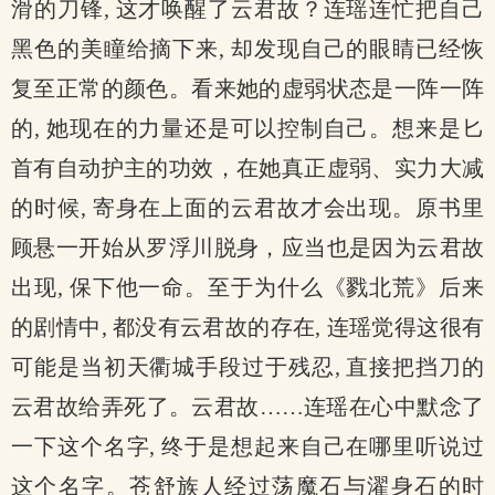
滑的刀锋, 这才唤醒了云君故？连瑶连忙把自己
黑色的美瞳给摘下来, 却发现自己的眼睛已经恢
复至正常的颜色。看来她的虚弱状态是一阵一阵
的, 她现在的力量还是可以控制自己。想来是匕
首有自动护主的功效，在她真正虚弱、实力大减
的时候, 寄身在上面的云君故才会出现。原书里
顾悬一开始从罗浮川脱身，应当也是因为云君故
出现, 保下他一命。至于为什么《戮北荒》后来
的剧情中, 都没有云君故的存在, 连瑶觉得这很有
可能是当初天衢城手段过于残忍, 直接把挡刀的
云君故给弄死了。云君故……连瑶在心中默念了
一下这个名字, 终于是想起来自己在哪里听说过
这个名字。苍舒族人经过荡魔石与濯身石的时