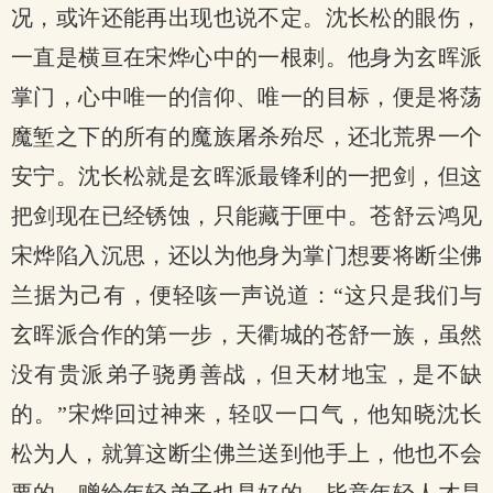
况，或许还能再出现也说不定。沈长松的眼伤，
一直是横亘在宋烨心中的一根刺。他身为玄晖派
掌门，心中唯一的信仰、唯一的目标，便是将荡
魔堑之下的所有的魔族屠杀殆尽，还北荒界一个
安宁。沈长松就是玄晖派最锋利的一把剑，但这
把剑现在已经锈蚀，只能藏于匣中。苍舒云鸿见
宋烨陷入沉思，还以为他身为掌门想要将断尘佛
兰据为己有，便轻咳一声说道：“这只是我们与
玄晖派合作的第一步，天衢城的苍舒一族，虽然
没有贵派弟子骁勇善战，但天材地宝，是不缺
的。”宋烨回过神来，轻叹一口气，他知晓沈长
松为人，就算这断尘佛兰送到他手上，他也不会