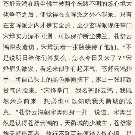
苍舒云鸿在断尘佛兰被两个来路不明的炼心境大
佬争夺之后，便觉得在玄晖派之外不能呆。只有
在玄晖派之内才是安全的，至少玄晖派现任掌门
宋烨实力深不可测，可以保护断尘佛兰。苍舒云
鸿深夜造访，宋烨沉着一张脸接待了他们。“不
是说明日给你们答复么，怎么今日又来了？”宋
烨眉头微锁，看起来似乎有起床气。苍舒云鸿抬
手，将自己头上的黑色帷帽摘下，露出一张精致
贵气的脸来。“宋烨掌门，我名苍舒云鸿，我既
然亲身前来，想必也可以知晓我天衢城的诚
意。”苍舒云鸿朝宋烨倾身一拜，说道。宋烨当
然是认得苍舒云鸿的，天衢城的少城主，苍舒家
族天赋最高者，修行不到百年便踏入炼心境，是