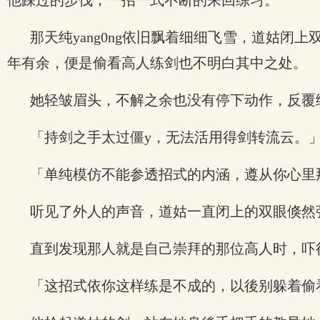
他踩过的步伐，一招一式不断的来回练习。
那天纯yang0ng依旧飘着细细飞雪，道姑
年有余，便是偷看高人练剑也不明白其中之处。
她轻皱眉头，不解之余也没有停下动作，反覆
「持剑之手太过僵y，无法活用得剑转流云。
「单纯模仿不能参透招式的内涵，遵从你心里
听见了外人的声音，道姑一直闭上的双眼倏然
直到发现那人就是自己崇拜的那位高人时，吓
「这招式依你这样练是不成的，以後别躲着偷