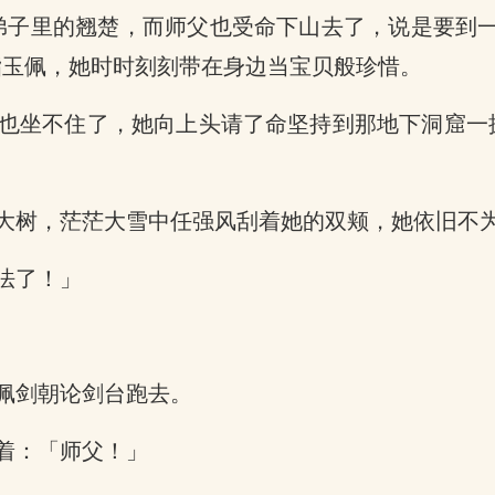
g弟子里的翘楚，而师父也受命下山去了，说是要到一
脂玉佩，她时时刻刻带在身边当宝贝般珍惜。
也坐不住了，她向上头请了命坚持到那地下洞窟一
大树，茫茫大雪中任强风刮着她的双颊，她依旧不
法了！」
佩剑朝论剑台跑去。
着：「师父！」