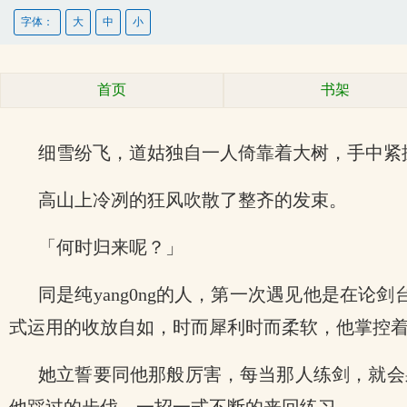
字体：
大
中
小
首页
书架
细雪纷飞，道姑独自一人倚靠着大树，手中紧
高山上冷冽的狂风吹散了整齐的发束。
「何时归来呢？」
同是纯yang0ng的人，第一次遇见他是在
式运用的收放自如，时而犀利时而柔软，他掌控着
她立誓要同他那般厉害，每当那人练剑，就会