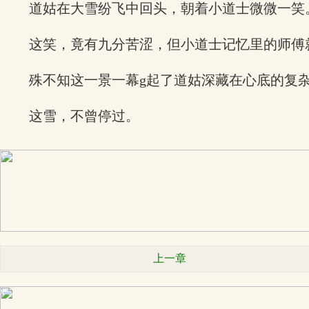
道姑在大雪纷飞中回头，朝着小道士微微一笑
这笑，竟有九分苦涩，但小道士记忆里的师傅
殊不知这一景一幕g起了道姑深藏在心底的复
这雪，不曾停过。
x
上一章
x