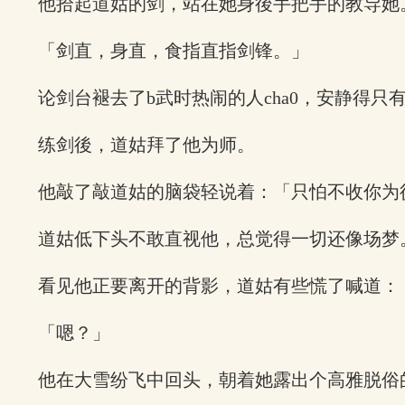
他拾起道姑的剑，站在她身後手把手的教导她
「剑直，身直，食指直指剑锋。」
论剑台褪去了b武时热闹的人cha0，安静得
练剑後，道姑拜了他为师。
他敲了敲道姑的脑袋轻说着：「只怕不收你为
道姑低下头不敢直视他，总觉得一切还像场梦
看见他正要离开的背影，道姑有些慌了喊道：
「嗯？」
他在大雪纷飞中回头，朝着她露出个高雅脱俗