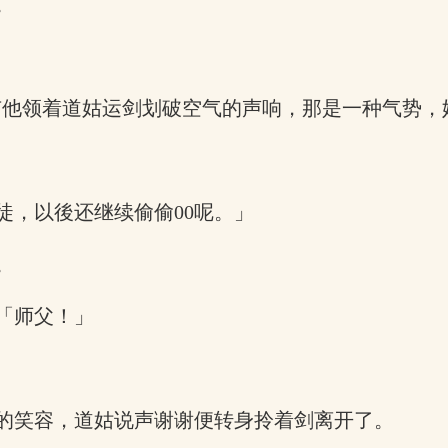
。
只有他领着道姑运剑划破空气的声响，那是一种气势
徒，以後还继续偷偷00呢。」
。
「师父！」
的笑容，道姑说声谢谢便转身拎着剑离开了。