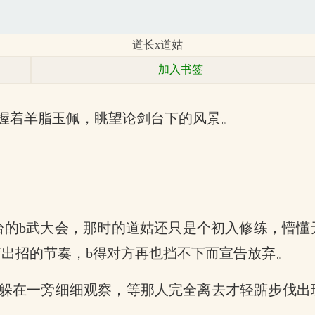
道长x道姑
加入书签
握着羊脂玉佩，眺望论剑台下的风景。
论剑台的b武大会，那时的道姑还只是个初入修练，懵
出招的节奏，b得对方再也挡不下而宣告放弃。
躲在一旁细细观察，等那人完全离去才轻踮步伐出